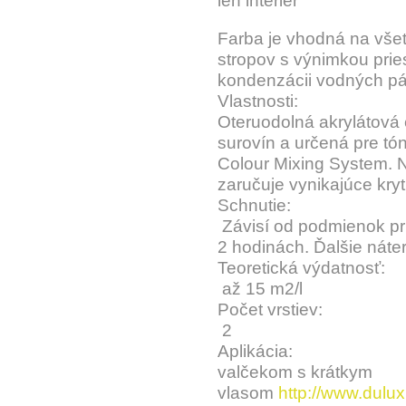
len interiér
Farba je vhodná na všet
stropov s výnimkou prie
kondenzácii vodných pár
Vlastnosti:
Oteruodolná akrylátová
surovín a určená pre tó
Colour Mixing System. 
zaručuje vynikajúce kryt
Schnutie:
Závisí od podmienok pri
2 hodinách. Ďalšie náte
Teoretická výdatnosť:
až 15 m2/l
Počet vrstiev:
2
Aplikácia:
valčekom s krátkym
vlasom
http://www.dulux