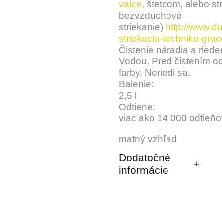
valce
, štetcom, alebo st
bezvzduchové
striekanie)
http://www.du
striekacia-technika-grac
Čistenie náradia a riede
Vodou. Pred čistením od
farby. Neriedi sa.
Balenie:
2,5 l
Odtiene:
viac ako 14 000 odtieňo
matný vzhľad
Dodatočné
informácie