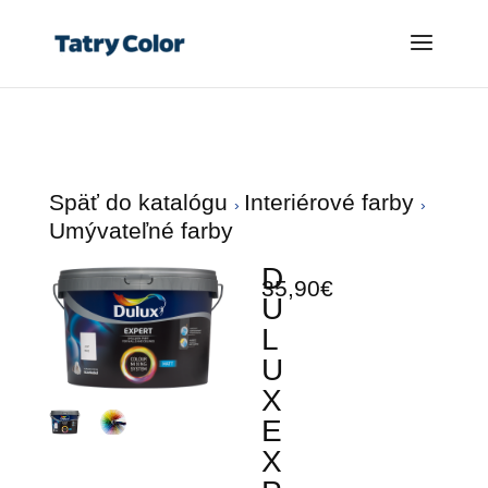
Späť do katalógu
Interiérové farby
Umývateľné farby
D
35,90€
U
L
U
X
E
X