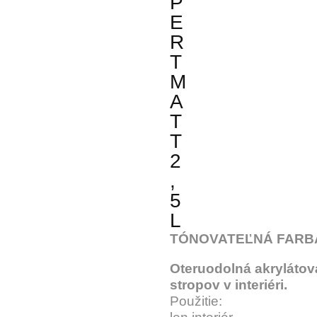
P
E
R
T
M
A
T
T
2
,
5
L
TÓNOVATEĽNÁ FARB
Oteruodolná akrylátová
stropov v interiéri.
Použitie: