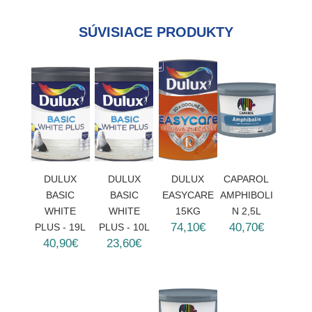
SÚVISIACE PRODUKTY
DULUX
DULUX
DULUX
CAPAROL
BASIC
BASIC
EASYCARE
AMPHIBOLI
WHITE
WHITE
15KG
N 2,5L
74,10€
40,70€
PLUS - 19L
PLUS - 10L
40,90€
23,60€