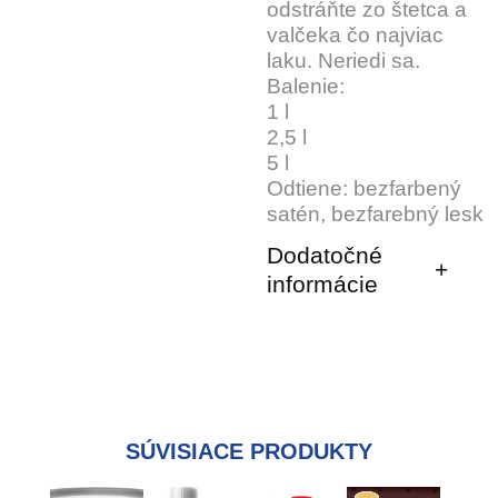
odstráňte zo štetca a
valčeka čo najviac
laku. Neriedi sa.
Balenie:
1 l
2,5 l
5 l
Odtiene: bezfarbený
satén, bezfarebný lesk
Dodatočné
informácie
SÚVISIACE PRODUKTY