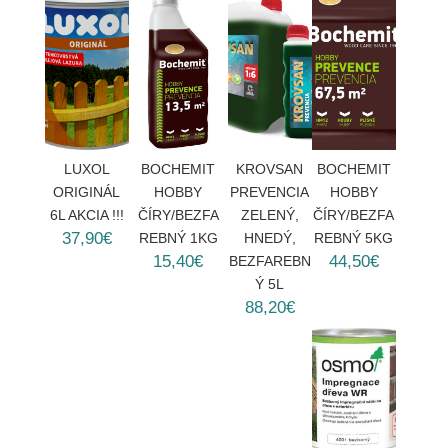
LUXOL
BOCHEMIT
KROVSAN
BOCHEMIT
ORIGINÁL
HOBBY
PREVENCIA
HOBBY
6L AKCIA !!!
ČÍRY/BEZFA
ZELENÝ,
ČÍRY/BEZFA
37,90€
REBNÝ 1KG
HNEDÝ,
REBNÝ 5KG
15,40€
44,50€
BEZFAREBN
Ý 5L
88,20€