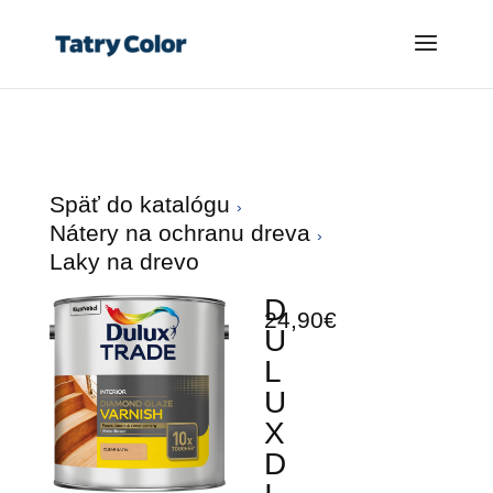
Späť do katalógu
Nátery na ochranu dreva
Laky na drevo
D
24,90€
U
L
U
X
D