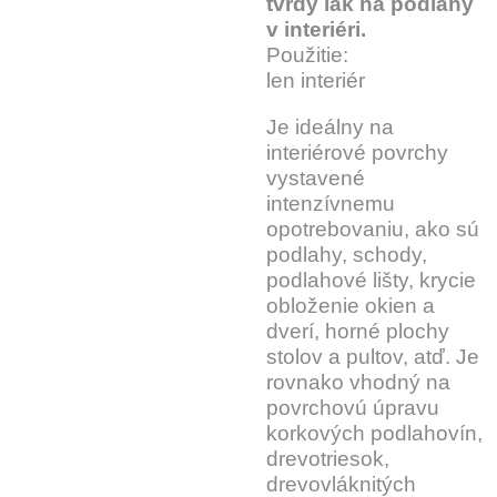
tvrdý lak na podlahy
v interiéri.
Použitie:
len interiér
Je ideálny na
interiérové povrchy
vystavené
intenzívnemu
opotrebovaniu, ako sú
podlahy, schody,
podlahové lišty, krycie
obloženie okien a
dverí, horné plochy
stolov a pultov, atď. Je
rovnako vhodný na
povrchovú úpravu
korkových podlahovín,
drevotriesok,
drevovláknitých