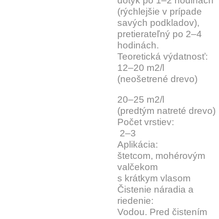
dotyk po 1–2 hodinách
(rýchlejšie v prípade
savých podkladov),
pretierateľný po 2–4
hodinách.
Teoretická výdatnosť:
12–20 m2/l
(neošetrené drevo)
20–25 m2/l
(predtým natreté drevo)
Počet vrstiev:
2–3
Aplikácia:
štetcom, mohérovým
valčekom
s krátkym vlasom
Čistenie náradia a
riedenie:
Vodou. Pred čistením