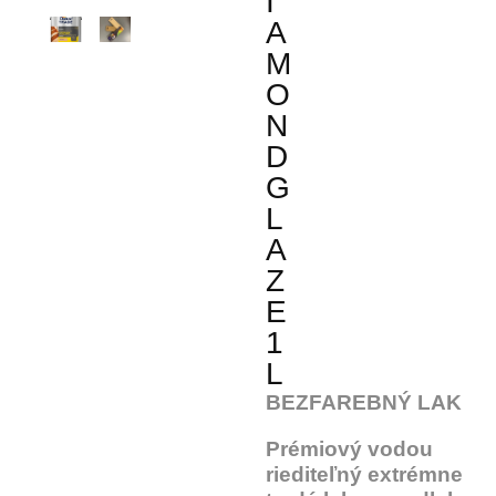
I
A
M
O
N
D
G
L
A
Z
E
1
L
BEZFAREBNÝ LAK
Prémiový vodou
riediteľný extrémne