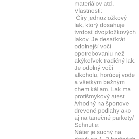
materiálov atď.
Vlastnosti:
Číry jednozložkový
lak, ktorý dosahuje
tvrdosť dvojzložkových
lakov. Je desaťkrát
odolnejší voči
opotrebovaniu než
akýkoľvek tradičný lak.
Je odolný voči
alkoholu, horúcej vode
a všetkým bežným
chemikáliam. Lak ma
protišmykový atest
/vhodný na športove
drevené podlahy ako
aj na tanečné parkety/
Schnutie:
Náter je suchý na