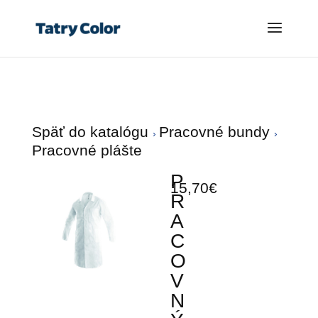
Späť do katalógu
Pracovné bundy
Pracovné plášte
P
15,70€
R
A
C
O
V
N