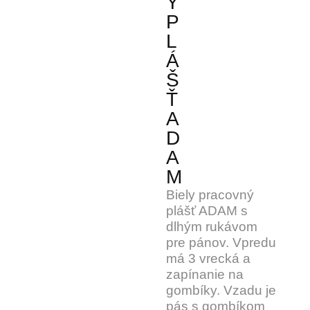
Ý
P
L
Á
Š
Ť
A
D
A
M
Biely pracovný
plášť ADAM s
dlhým rukávom
pre pánov. Vpredu
má 3 vrecká a
zapínanie na
gombíky. Vzadu je
pás s gombíkom