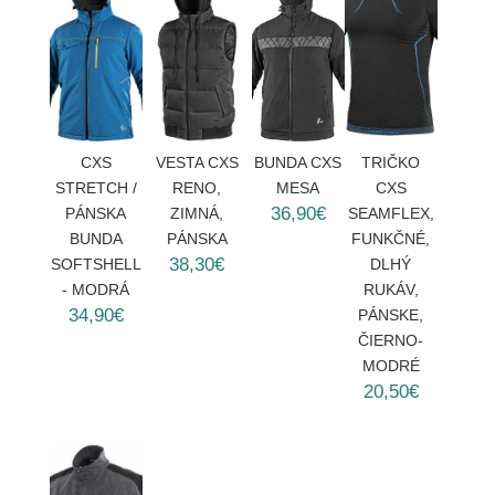
CXS
VESTA CXS
BUNDA CXS
TRIČKO
STRETCH /
RENO,
MESA
CXS
36,90€
PÁNSKA
ZIMNÁ,
SEAMFLEX,
BUNDA
PÁNSKA
FUNKČNÉ,
38,30€
SOFTSHELL
DLHÝ
- MODRÁ
RUKÁV,
34,90€
PÁNSKE,
ČIERNO-
MODRÉ
20,50€