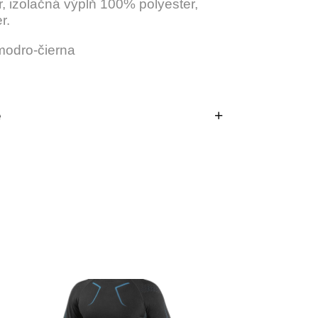
r, izolačná výplň 100% polyester,
r.
modro-čierna
e