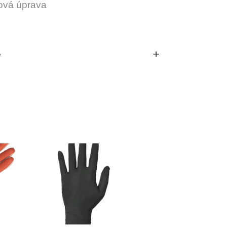
rová úprava
e