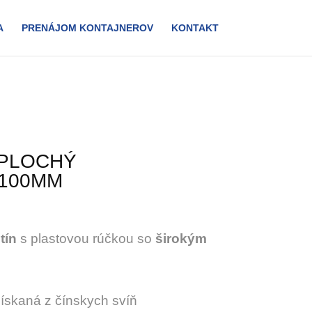
A
PRENÁJOM KONTAJNEROV
KONTAKT
 PLOCHÝ
 100MM
tín
s plastovou rúčkou so
širokým
získaná z čínskych svíň