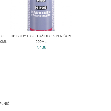
LO
HB BODY H725 TUŽIDLO K PLNIČOM
50ML
200ML
7,40€
PLNIČ