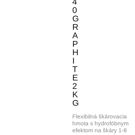
4
0
G
R
A
P
H
I
T
E
2
K
G
Flexibilná škárovacia
hmota s hydrofóbnym
efektom na škáry 1-8