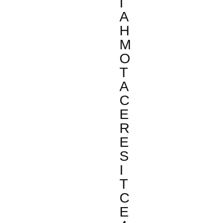
I
A
H
M
O
T
A
C
E
R
E
S
I
T
C
E