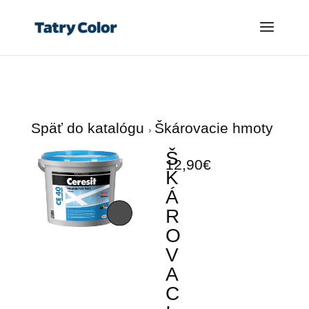
Späť do katalógu
Škárovacie hmoty
Š
12,90€
K
Á
R
O
V
A
C