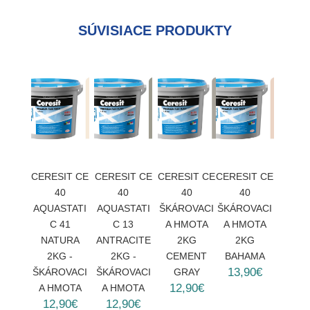
SÚVISIACE PRODUKTY
CERESIT CE
CERESIT CE
CERESIT CE
CERESIT CE
40
40
40
40
AQUASTATI
AQUASTATI
ŠKÁROVACI
ŠKÁROVACI
C 41
C 13
A HMOTA
A HMOTA
NATURA
ANTRACITE
2KG
2KG
2KG -
2KG -
CEMENT
BAHAMA
13,90€
ŠKÁROVACI
ŠKÁROVACI
GRAY
12,90€
A HMOTA
A HMOTA
12,90€
12,90€