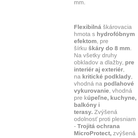
mm.
Flexibilná
škárovacia
hmota s
hydrofóbnym
efektom
, pre
šírku
škáry do 8 mm
.
Na všetky druhy
obkladov a dlažby,
pre
interiér aj exteriér
,
na
kritické podklady
,
vhodná na
podlahové
vykurovanie
, vhodná
pre k
úpeľne, kuchyne,
balkóny i
terasy.
Zvýšená
odolnosť proti plesniam
-
Trojitá ochrana
MicroProtect,
zvýšená