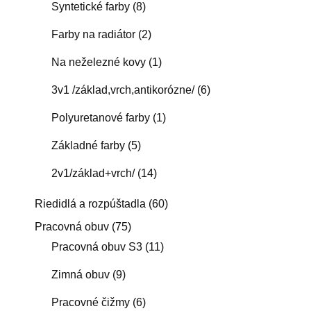
Syntetické farby
(8)
Farby na radiátor
(2)
Na neželezné kovy
(1)
3v1 /základ,vrch,antikorózne/
(6)
Polyuretanové farby
(1)
Základné farby
(5)
2v1/základ+vrch/
(14)
Riedidlá a rozpúštadla
(60)
Pracovná obuv
(75)
Pracovná obuv S3
(11)
Zimná obuv
(9)
Pracovné čižmy
(6)