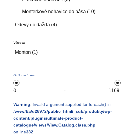
Monterkové nohavice do pása
(10)
Odevy do dažďa
(4)
Výrobca
Monton
(1)
Odfiltrovať cenu
-
Warning
: Invalid argument supplied for foreach() in
/www/t/a/u28972/public_html/_sub/produkty/wp-
content/plugins/ultimate-product-
catalogue/views/View.Catalog.class.php
on line
332