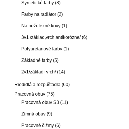
Syntetické farby
(8)
Farby na radiátor
(2)
Na neželezné kovy
(1)
3v1 /základ,vrch,antikorózne/
(6)
Polyuretanové farby
(1)
Základné farby
(5)
2v1/základ+vrch/
(14)
Riedidlá a rozpúštadla
(60)
Pracovná obuv
(75)
Pracovná obuv S3
(11)
Zimná obuv
(9)
Pracovné čižmy
(6)