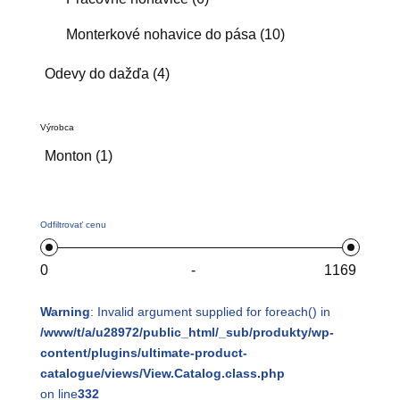
Monterkové nohavice do pása
(10)
Odevy do dažďa
(4)
Výrobca
Monton
(1)
Odfiltrovať cenu
-
Warning
: Invalid argument supplied for foreach() in
/www/t/a/u28972/public_html/_sub/produkty/wp-
content/plugins/ultimate-product-
catalogue/views/View.Catalog.class.php
on line
332