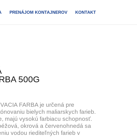
A
PRENÁJOM KONTAJNEROV
KONTAKT
Á
RBA 500G
CIA FARBA je určená pre
 tónovaniu bielych maliarskych farieb.
e, majú vysokú farbiacu schopnosť.
 béžová, okrová a červenohnedá sa
niu vodou riediteľných farieb v