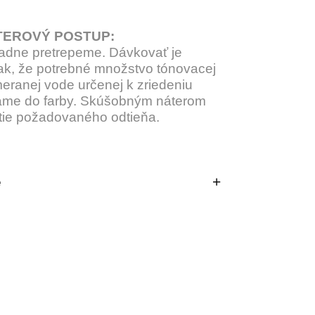
EROVÝ POSTUP:
iadne pretrepeme. Dávkovať je
ak, že potrebné množstvo tónovacej
eranej vode určenej k zriedeniu
ame do farby. Skúšobným náterom
tie požadovaného odtieňa.
e