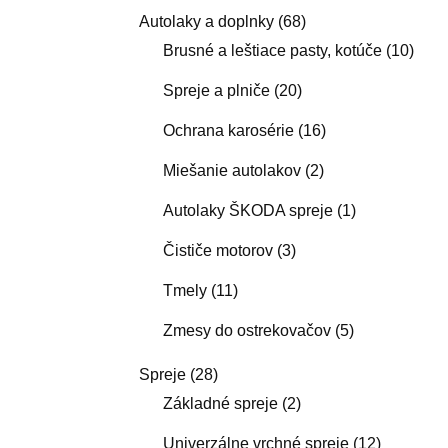
Autolaky a doplnky
(68)
Brusné a leštiace pasty, kotúče
(10)
Spreje a plniče
(20)
Ochrana karosérie
(16)
Miešanie autolakov
(2)
Autolaky ŠKODA spreje
(1)
Čističe motorov
(3)
Tmely
(11)
Zmesy do ostrekovačov
(5)
Spreje
(28)
Základné spreje
(2)
Univerzálne vrchné spreje
(12)