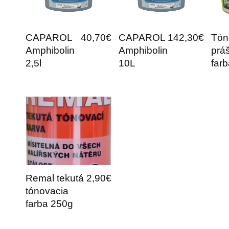
CAPAROL
40,70€
CAPAROL
142,30€
Tón
Amphibolin
Amphibolin
prá
2,5l
10L
far
Remal tekutá
2,90€
tónovacia
farba 250g