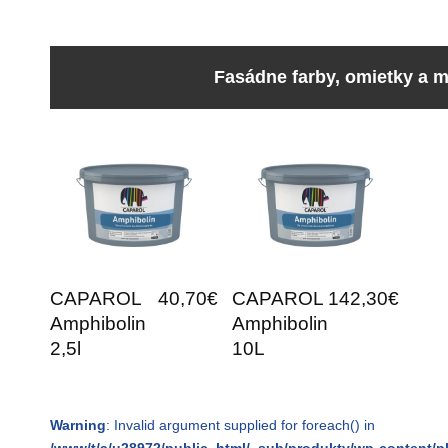
Fasádne farby, omietky a 
CAPAROL
40,70€
CAPAROL
142,30€
Amphibolin
Amphibolin
2,5l
10L
Warning
: Invalid argument supplied for foreach() in
/www/t/a/u28972/public_html/_sub/produkty/wp-content/pl