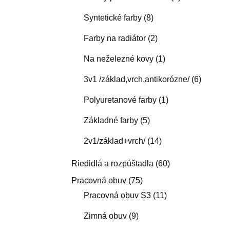
Syntetické farby
(8)
Farby na radiátor
(2)
Na neželezné kovy
(1)
3v1 /základ,vrch,antikorózne/
(6)
Polyuretanové farby
(1)
Základné farby
(5)
2v1/základ+vrch/
(14)
Riedidlá a rozpúštadla
(60)
Pracovná obuv
(75)
Pracovná obuv S3
(11)
Zimná obuv
(9)