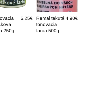
ovacia
6,25€
Remal tekutá
4,90€
šková
tónovacia
ba 250g
farba 500g