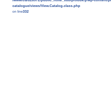
catalogue/views/View.Catalog.class.php
on line
332