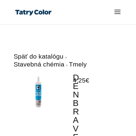
Späť do katalógu
Stavebná chémia
Tmely
D
4,25€
E
N
B
R
A
V