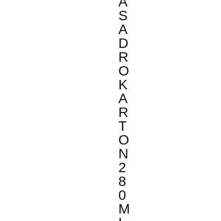
A
S
A
D
R
O
K
A
R
T
O
N
2
8
0
M